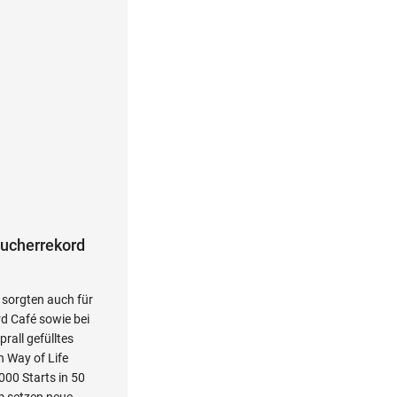
sucherrekord
 sorgten auch für
d Café sowie bei
rall gefülltes
 Way of Life
000 Starts in 50
 setzen neue