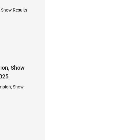
, Show Results
ion, Show
2025
mpion, Show