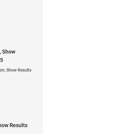
, Show
25
on, Show Results
how Results