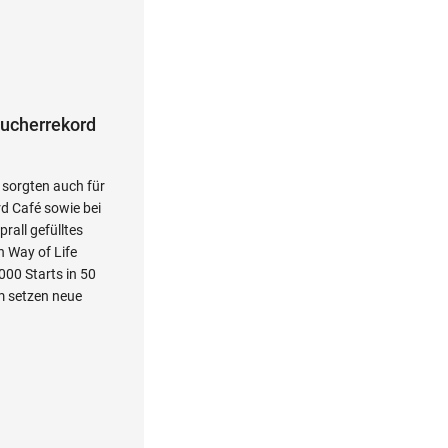
sucherrekord
 sorgten auch für
d Café sowie bei
rall gefülltes
 Way of Life
000 Starts in 50
 setzen neue